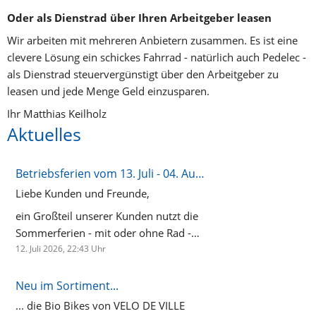
Oder als Dienstrad über Ihren Arbeitgeber leasen
Wir arbeiten mit mehreren Anbietern zusammen. Es ist eine 
clevere Lösung ein schickes Fahrrad - natürlich auch Pedelec - 
als Dienstrad steuervergünstigt über den Arbeitgeber zu 
leasen und jede Menge Geld einzusparen. 
Ihr Matthias Keilholz
Aktuelles
Betriebsferien vom 13. Juli - 04. August 2026
Liebe Kunden und Freunde,
ein Großteil unserer Kunden nutzt die
Sommerferien - mit oder ohne Rad -
für eine kleine Auszeit in der Ferne. Im
12. Juli 2026, 22:43
Uhr
Laden wird es merklich ruhiger und
heißer. So entschwindet auch das
Neu im Sortiment...
Radhaus Team während der heißen
... die Bio Bikes von VELO DE VILLE