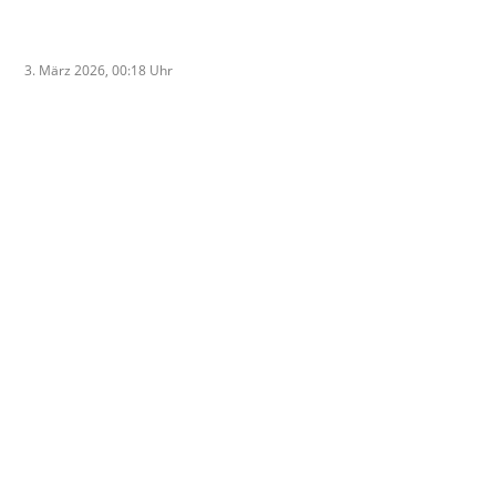
Tage in die nördliche Kühle... Gerne
stehen wir euch ab Donnerstag, den
06.08.2025 wieder zur Verfügung.
3. März 2026, 00:18
Uhr
Vielen Dank für euer Verständnis und
erholt euch gut. Liebe Grüße aus dem
Radhaus Naumburg